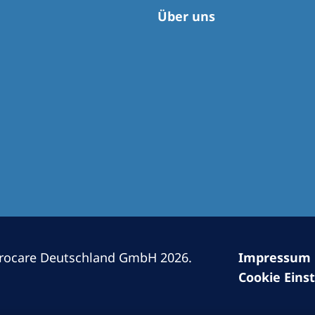
Romania
Über uns
Russia
Asia Pacific
North
Asia Pacific
United
Ameri
Australia
Philippines
NephroCare International
Global Website
rocare Deutschland GmbH 2026.
Impressum
Cookie Eins