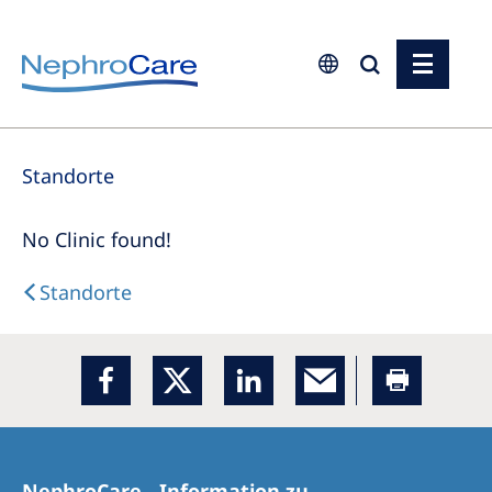
Europe
Standorte
Czech Republic
France
No Clinic found!
Germany
Standorte
Israel
Italy
Netherlands
Poland
Portugal
NephroCare - Information zu