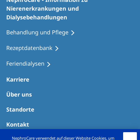
Romania
Nierenerkrankungen und
Russia
Dialysebehandlungen
Serbia
Behandlung und Pflege
Slovakia
Rezeptdatenbank
Slovenia
Feriendialysen
Spain
Sweden
Karriere
Switzerland
Über uns
United Kingdom
Standorte
Asia Pacific
Kontakt
Asia Pacific
NephroCare verwendet auf dieser Website Cookies, um