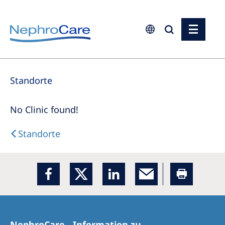
Europe
Standorte
Czech Republic
France
No Clinic found!
Germany
Standorte
Israel
Italy
Netherlands
Poland
Portugal
NephroCare - Information zu