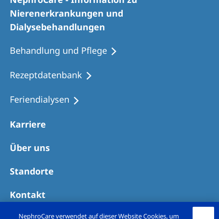
Romania
Nierenerkrankungen und
Russia
Dialysebehandlungen
Serbia
Behandlung und Pflege
Slovakia
Rezeptdatenbank
Slovenia
Feriendialysen
Spain
Sweden
Karriere
Switzerland
Über uns
United Kingdom
Standorte
Asia Pacific
Kontakt
Asia Pacific
NephroCare verwendet auf dieser Website Cookies, um